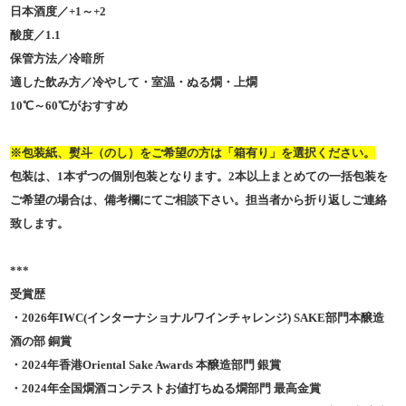
日本酒度／+1～+2
酸度／1.1
保管方法／冷暗所
適した飲み方／冷やして・室温・ぬる燗・上燗
10℃～60℃がおすすめ
※包装紙、熨斗（のし）をご希望の方は「箱有り」を選択ください。
包装は、1本ずつの個別包装となります。2本以上まとめての一括包装を
ご希望の場合は、備考欄にてご相談下さい。担当者から折り返しご連絡
致します。
***
受賞歴
・2026年IWC(インターナショナルワインチャレンジ) SAKE部門本醸造
酒の部 銅賞
・2024年香港Oriental Sake Awards 本醸造部門 銀賞
・2024年全国燗酒コンテストお値打ちぬる燗部門 最高金賞