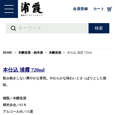
会員登録
カート
HOME
本醸造酒・純米酒
本醸造酒
本仕込 浦霞 720ml
本仕込 浦霞 720ml
飲み飽きしない爽やかな香気。やわらかな味わいとさっぱりとした後
味。
種類／本醸造酒
精米歩合／65％
アルコール分／15度