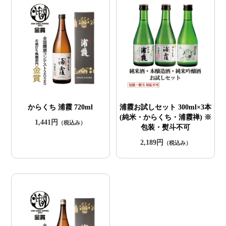
からくち 浦霞 720ml
浦霞お試しセット 300ml×3本
(純米・からくち・浦霞禅) ※
1,441円
（税込み）
包装・熨斗不可
2,189円
（税込み）